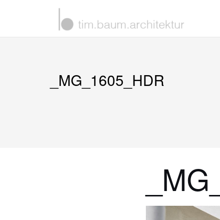
Zum
Inhalt
springen
_MG_1605_HDR
_MG