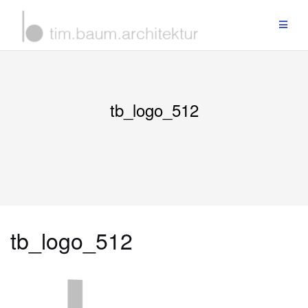
Zum
Inhalt
springen
tb_logo_512
tb_logo_512